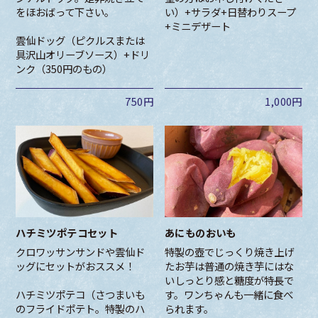
をほおばって下さい。
い）+サラダ+日替わりスープ
+ミニデザート
雲仙ドッグ（ピクルスまたは
具沢山オリーブソース）+ドリ
ンク（350円のもの）
750円
1,000円
ハチミツポテコセット
あにものおいも
クロワッサンサンドや雲仙ド
特製の壺でじっくり焼き上げ
ッグにセットがおススメ！
たお芋は普通の焼き芋にはな
いしっとり感と糖度が特長で
ハチミツポテコ（さつまいも
す。ワンちゃんも一緒に食べ
のフライドポテト。特製のハ
られます。